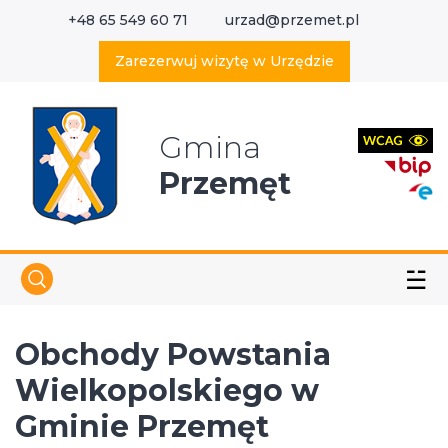
+48 65 549 60 71
urzad@przemet.pl
X
Wyszukaj w serwisie
Zarezerwuj wizytę w Urzędzie
Gmina
Przemęt
☱
Obchody Powstania
Wielkopolskiego w
Gminie Przemęt