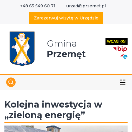
+48 65 549 60 71
urzad@przemet.pl
X
Wyszukaj w serwisie
Zarezerwuj wizytę w Urzędzie
Gmina
Przemęt
☱
Kolejna inwestycja w
„zieloną energię”