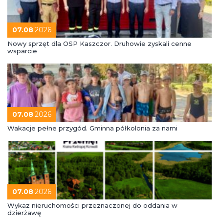
07.08
.2026
Nowy sprzęt dla OSP Kaszczor. Druhowie zyskali cenne
wsparcie
07.08
.2026
Wakacje pełne przygód. Gminna półkolonia za nami
07.08
.2026
Wykaz nieruchomości przeznaczonej do oddania w
dzierżawę