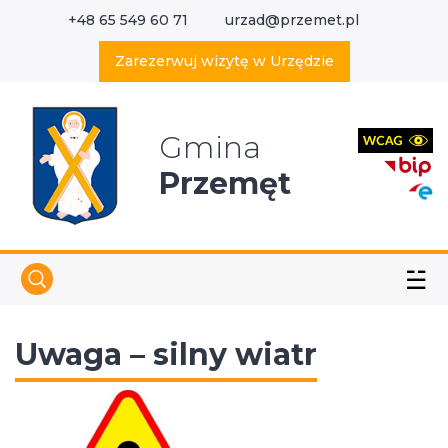
+48 65 549 60 71
urzad@przemet.pl
X
Wyszukaj w serwisie
Zarezerwuj wizytę w Urzędzie
Gmina
Przemęt
☱
Uwaga – silny wiatr