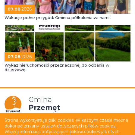
07.08
.2026
Wakacje pełne przygód. Gminna półkolonia za nami
07.08
.2026
Wykaz nieruchomości przeznaczonej do oddania w
dzierżawę
Gmina
Przemęt
Strona wykorzystuje pliki cookies. W każdym czasie można
dokonać zmiany ustaleń dotyczących plików cookies.
Mapa strony
Polityka prywatności
Więcej informacji dotyczących plików cookies jak i tych