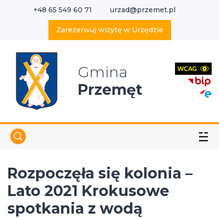
+48 65 549 60 71
urzad@przemet.pl
X
Wyszukaj w serwisie
Zarezerwuj wizytę w Urzędzie
Gmina
Przemęt
☱
Rozpoczęła się kolonia –
Lato 2021 Krokusowe
spotkania z wodą