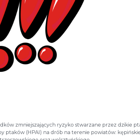
ków zmniejszających ryzyko stwarzane przez dzikie p
py ptaków (HPAI) na drób na terenie powiatów: kępiński
ostrzeszowskiego oraz wolsztyńskiego.