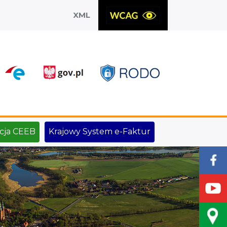
XML
X
cja CEEB
Krajowy System e-Faktur