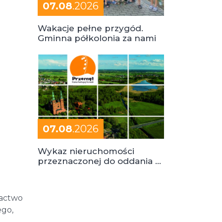
07.08
.2026
Wakacje pełne przygód.
Gminna półkolonia za nami
07.08
.2026
Wykaz nieruchomości
przeznaczonej do oddania w
dzierżawę
tactwo
ego,