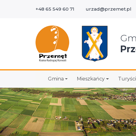
+48 65 549 60 71
urzad@przemet.pl
Wys
Gm
Pr
Gmina
Mieszkańcy
Turyści