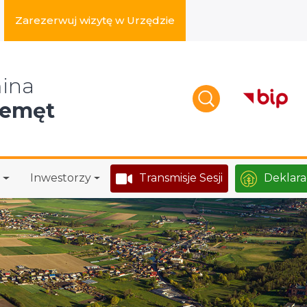
Zarezerwuj wizytę w Urzędzie
zukaj w serwisie
ina
zemęt
Inwestorzy
Transmisje Sesji
Deklara