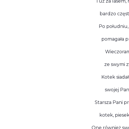
Tuż za lasem, 
bardzo częst
Po południu,
pomagała prz
Wieczorami
ze swymi z
Kotek siadał
swojej Pani
Starsza Pani pr
kotek, piesek 
One również swo