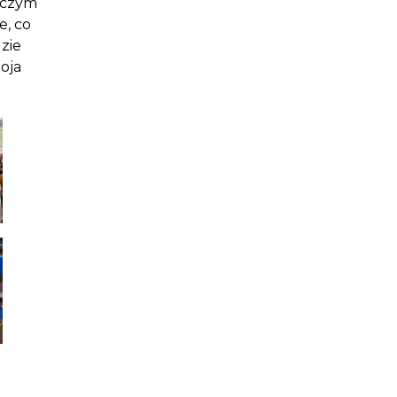
o czym
e, co
dzie
oja