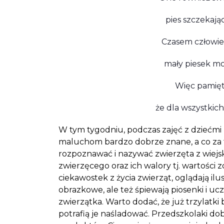
pies szczekają
Czasem człowiek
mały piesek m
Więc pamięta
że dla wszystkic
W tym tygodniu, podczas zajęć z dziećmi 
maluchom bardzo dobrze znane, a co za ty
rozpoznawać i nazywać zwierzęta z wiejsk
zwierzęcego oraz ich walory tj. wartości 
ciekawostek z życia zwierząt, oglądają ilus
obrazkowe, ale też śpiewają piosenki i 
zwierzątka. Warto dodać, że już trzylatk
potrafią je naśladować. Przedszkolaki dobr