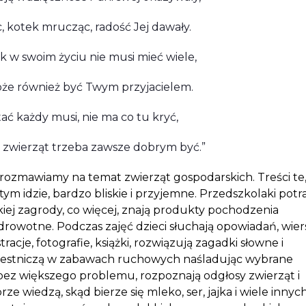
c, kotek mrucząc, radość Jej dawały.
 w swoim życiu nie musi mieć wiele,
oże również być Twym przyjacielem.
ć każdy musi, nie ma co tu kryć,
h zwierząt trzeba zawsze dobrym być.”
rozmawiamy na temat zwierząt gospodarskich. Treści te,
m idzie, bardzo bliskie i przyjemne. Przedszkolaki potra
iej zagrody, co więcej, znają produkty pochodzenia
zdrowotne. Podczas zajęć dzieci słuchają opowiadań, wier
tracje, fotografie, książki, rozwiązują zagadki słowne i
uczestniczą w zabawach ruchowych naśladując wybrane
i bez większego problemu, rozpoznają odgłosy zwierząt i
ze wiedzą, skąd bierze się mleko, ser, jajka i wiele innyc