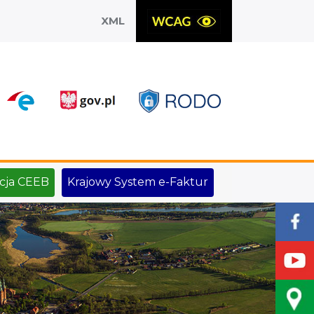
XML
X
cja CEEB
Krajowy System e-Faktur