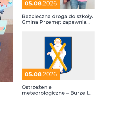
05.08
.2026
Bezpieczna droga do szkoły.
Gmina Przemęt zapewnia
dowóz do szkół i ośrodków
05.08
.2026
Ostrzeżenie
meteorologiczne – Burze I
stopień zagrożenia