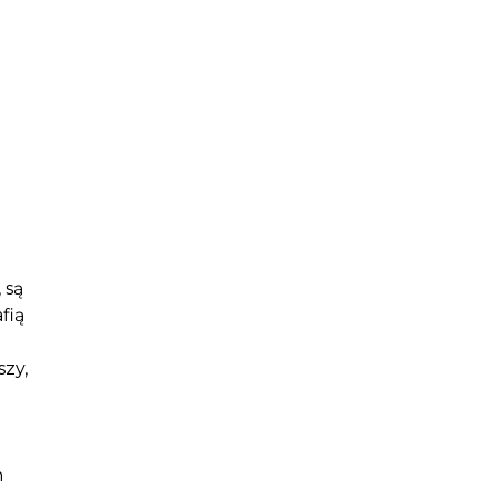
 są
fią
szy,
h