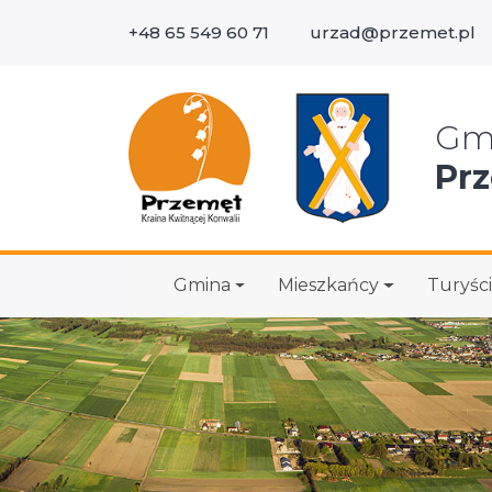
+48 65 549 60 71
urzad@przemet.pl
Wys
Gm
Pr
Gmina
Mieszkańcy
Turyści