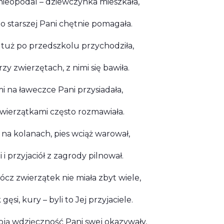
nieopodal – dziewczynka mieszkała,
o starszej Pani chętnie pomagała.
 tuż po przedszkolu przychodziła,
y zwierzętach, z nimi się bawiła.
 na ławeczce Pani przysiadała,
wierzątkami często rozmawiała.
 na kolanach, pies wciąż warował,
 i przyjaciół z zagrody pilnował.
ócz zwierzątek nie miała zbyt wiele,
gęsi, kury – byli to Jej przyjaciele.
ją wdzięczność Pani swej okazywały,