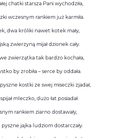
łej chatki starsza Pani wychodziła,
aczki wczesnym rankiem już karmiła.
ek, dwa króliki nawet kotek mały,
ejską zwierzyną mijał dzionek cały.
swe zwierzątka tak bardzo kochała,
stko by zrobiła – serce by oddała.
 pyszne kostki ze swej miseczki zjadał,
spijał mleczko, dużo łat posiadał.
nym rankiem ziarno dostawały,
 pyszne jajka ludziom dostarczały.