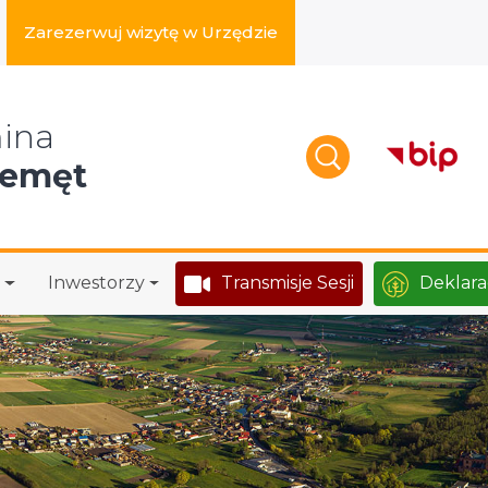
Zarezerwuj wizytę w Urzędzie
zukaj w serwisie
ina
zemęt
Inwestorzy
Transmisje Sesji
Deklara