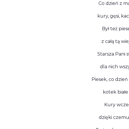
Co dzień z ma
kury, gęsi, k
Był też pies
z całą tą wi
Starsza Pani 
dla nich wszy
Piesek, co dzień
kotek białe 
Kury wczes
dzięki czemu