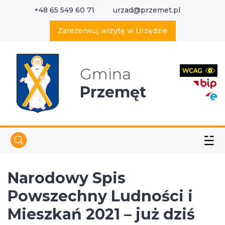
+48 65 549 60 71
urzad@przemet.pl
X
Wyszukaj w serwisie
Zarezerwuj wizytę w Urzędzie
Gmina
Przemęt
☱
Narodowy Spis
Powszechny Ludności i
Mieszkań 2021 – już dziś