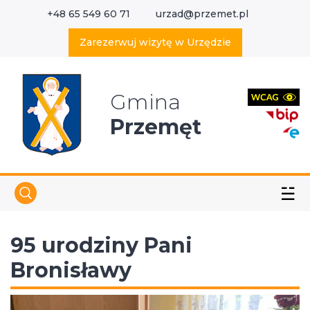
+48 65 549 60 71
urzad@przemet.pl
X
Wyszukaj w serwisie
Zarezerwuj wizytę w Urzędzie
Gmina
Przemęt
☱
95 urodziny Pani
Bronisławy