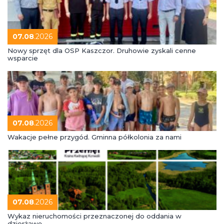
07.08
.2026
Nowy sprzęt dla OSP Kaszczor. Druhowie zyskali cenne
wsparcie
07.08
.2026
Wakacje pełne przygód. Gminna półkolonia za nami
07.08
.2026
Wykaz nieruchomości przeznaczonej do oddania w
dzierżawę