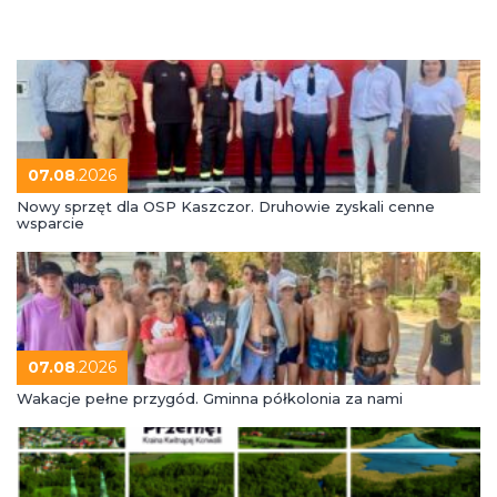
07.08
.2026
Nowy sprzęt dla OSP Kaszczor. Druhowie zyskali cenne
wsparcie
07.08
.2026
Wakacje pełne przygód. Gminna półkolonia za nami