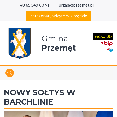
+48 65 549 60 71
urzad@przemet.pl
X
Wyszukaj w serwisie
Zarezerwuj wizytę w Urzędzie
Gmina
Przemęt
☱
NOWY SOŁTYS W
BARCHLINIE