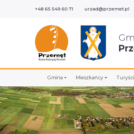
+48 65 549 60 71
urzad@przemet.pl
Wys
Gm
Pr
Gmina
Mieszkańcy
Turyści