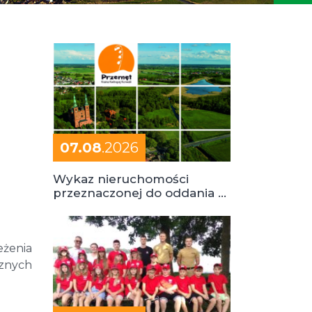
07.08
.2026
Wykaz nieruchomości
przeznaczonej do oddania w
dzierżawę
żenia
cznych