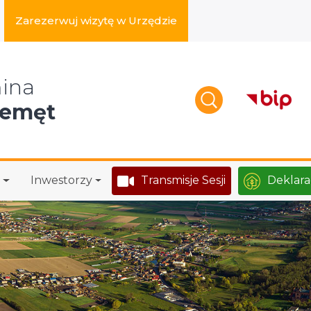
Zarezerwuj wizytę w Urzędzie
zukaj w serwisie
ina
zemęt
Inwestorzy
Transmisje Sesji
Deklara