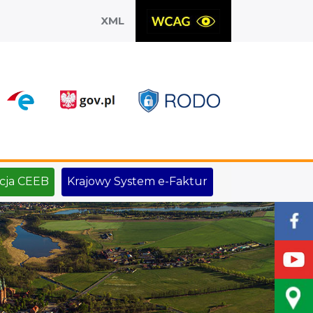
XML
X
cja CEEB
Krajowy System e-Faktur