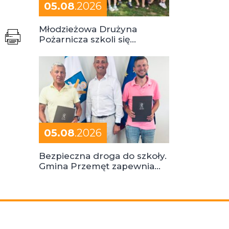
05.08
.2026
Młodzieżowa Drużyna
Pożarnicza szkoli się
podczas obozu
05.08
.2026
Bezpieczna droga do szkoły.
Gmina Przemęt zapewnia
dowóz do szkół i ośrodków