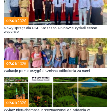
07.08
.2026
Nowy sprzęt dla OSP Kaszczor. Druhowie zyskali cenne
wsparcie
07.08
.2026
Wakacje pełne przygód. Gminna półkolonia za nami
07.08
.2026
Wykaz nieruchomości przeznaczonej do oddania w