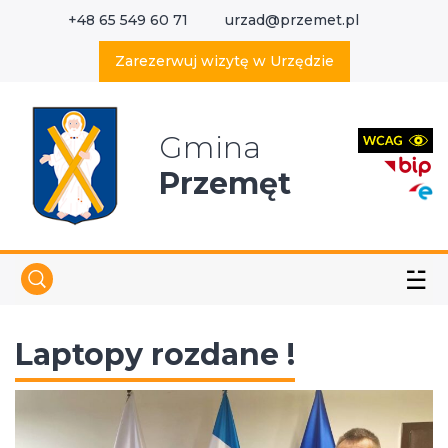
+48 65 549 60 71
urzad@przemet.pl
X
Wyszukaj w serwisie
Zarezerwuj wizytę w Urzędzie
Gmina
Przemęt
☱
Laptopy rozdane !