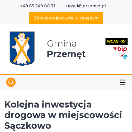
+48 65 549 60 71
urzad@przemet.pl
X
Wyszukaj w serwisie
Zarezerwuj wizytę w Urzędzie
Gmina
Przemęt
☱
Kolejna inwestycja
drogowa w miejscowości
Sączkowo