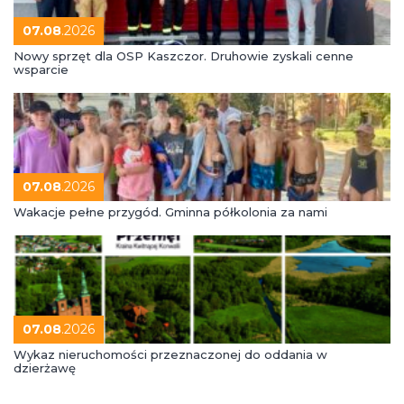
07.08
.2026
Nowy sprzęt dla OSP Kaszczor. Druhowie zyskali cenne
wsparcie
07.08
.2026
Wakacje pełne przygód. Gminna półkolonia za nami
07.08
.2026
Wykaz nieruchomości przeznaczonej do oddania w
dzierżawę