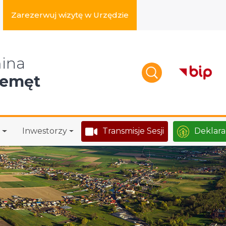
Zarezerwuj wizytę w Urzędzie
zukaj w serwisie
ina
zemęt
Inwestorzy
Transmisje Sesji
Deklara