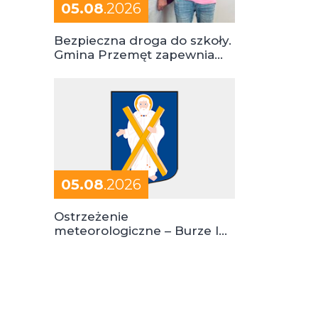
05.08
.2026
Bezpieczna droga do szkoły.
Gmina Przemęt zapewnia
dowóz do szkół i ośrodków
05.08
.2026
Ostrzeżenie
meteorologiczne – Burze I
stopień zagrożenia