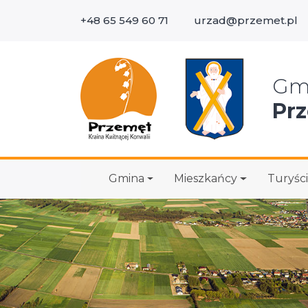
+48 65 549 60 71
urzad@przemet.pl
Wys
Gm
Pr
Gmina
Mieszkańcy
Turyści