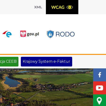
XML
X
cja CEEB
Krajowy System e-Faktur