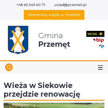
+48 65 549 60 71
urzad@przemet.pl
X
Wyszukaj w serwisie
Zarezerwuj wizytę w Urzędzie
Gmina
Przemęt
☱
Wieża w Siekowie
przejdzie renowację