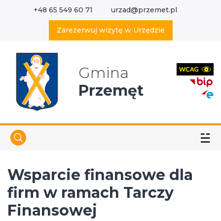
+48 65 549 60 71
urzad@przemet.pl
X
Wyszukaj w serwisie
Zarezerwuj wizytę w Urzędzie
Gmina
Przemęt
☱
Wsparcie finansowe dla
firm w ramach Tarczy
Finansowej