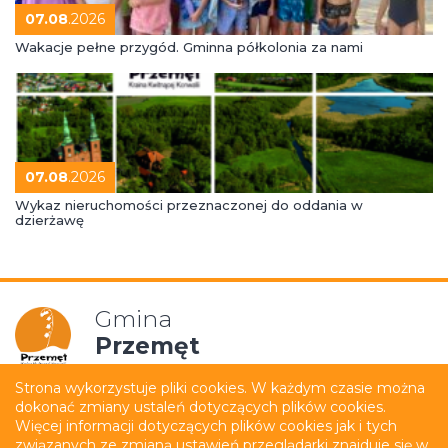
07.08
.2026
Wakacje pełne przygód. Gminna półkolonia za nami
07.08
.2026
Wykaz nieruchomości przeznaczonej do oddania w
dzierżawę
Gmina
Przemęt
Strona wykorzystuje pliki cookies. W każdym czasie można
dokonać zmiany ustaleń dotyczących plików cookies.
Mapa strony
Polityka prywatności
Więcej informacji dotyczących plików cookies jak i tych
związanych ze zmianą ustawień przeglądarki znajduje się w