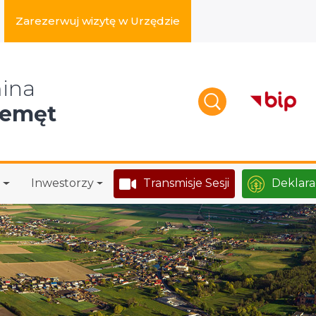
Zarezerwuj wizytę w Urzędzie
zukaj w serwisie
ina
zemęt
Inwestorzy
Transmisje Sesji
Deklara