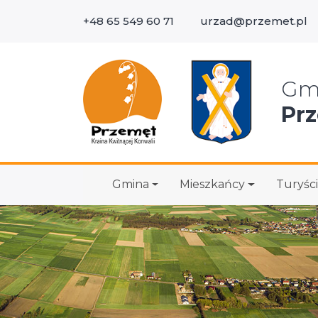
+48 65 549 60 71
urzad@przemet.pl
Wys
Gm
Pr
Gmina
Mieszkańcy
Turyści