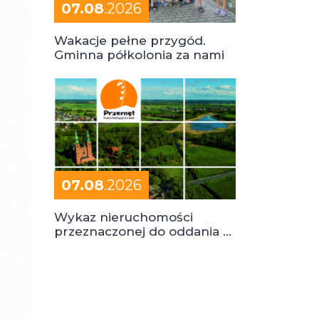
07.08
.2026
Wakacje pełne przygód.
Gminna półkolonia za nami
07.08
.2026
Wykaz nieruchomości
przeznaczonej do oddania w
dzierżawę