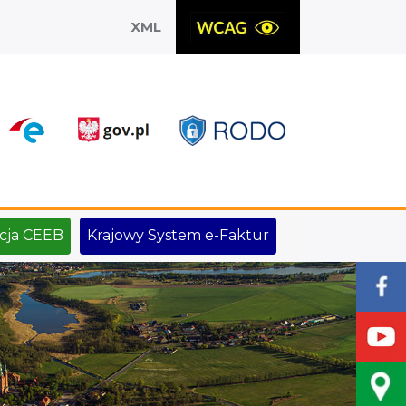
XML
X
cja CEEB
Krajowy System e-Faktur