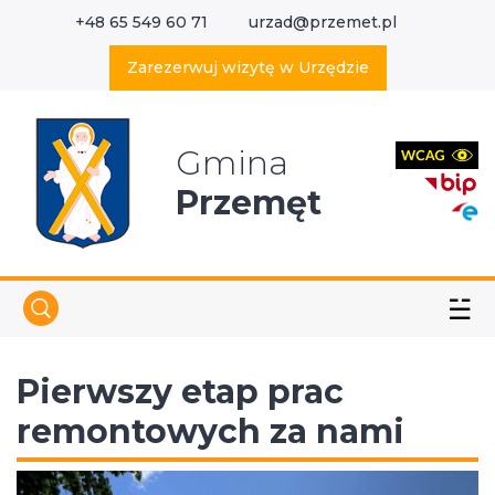
+48 65 549 60 71
urzad@przemet.pl
X
Wyszukaj w serwisie
Zarezerwuj wizytę w Urzędzie
Gmina
Przemęt
☱
Pierwszy etap prac
remontowych za nami