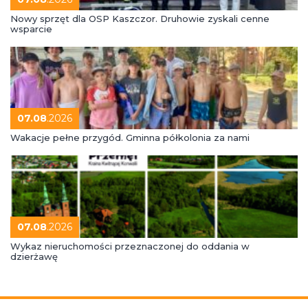
Nowy sprzęt dla OSP Kaszczor. Druhowie zyskali cenne
wsparcie
07.08
.2026
Wakacje pełne przygód. Gminna półkolonia za nami
07.08
.2026
Wykaz nieruchomości przeznaczonej do oddania w
dzierżawę