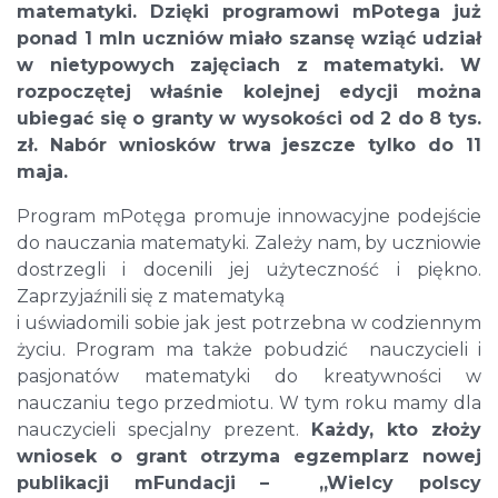
matematyki.
Dzięki programowi mPotega już
ponad 1 mln uczniów miało szansę wziąć udział
w nietypowych zajęciach z matematyki. W
rozpoczętej właśnie kolejnej edycji można
ubiegać się o granty w wysokości od 2 do 8 tys.
zł. Nabór wniosków trwa jeszcze tylko do 11
maja.
Program mPotęga promuje innowacyjne podejście
do nauczania matematyki. Zależy nam, by uczniowie
dostrzegli i docenili jej użyteczność i piękno.
Zaprzyjaźnili się z matematyką
i uświadomili sobie jak jest potrzebna w codziennym
życiu. Program ma także pobudzić nauczycieli i
pasjonatów matematyki do kreatywności w
nauczaniu tego przedmiotu. W tym roku mamy dla
nauczycieli specjalny prezent.
Każdy, kto złoży
wniosek o grant otrzyma egzemplarz nowej
publikacji mFundacji – „Wielcy polscy