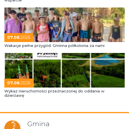
07.08
.2026
Wakacje pełne przygód. Gminna półkolonia za nami
07.08
.2026
Wykaz nieruchomości przeznaczonej do oddania w
dzierżawę
Gmina