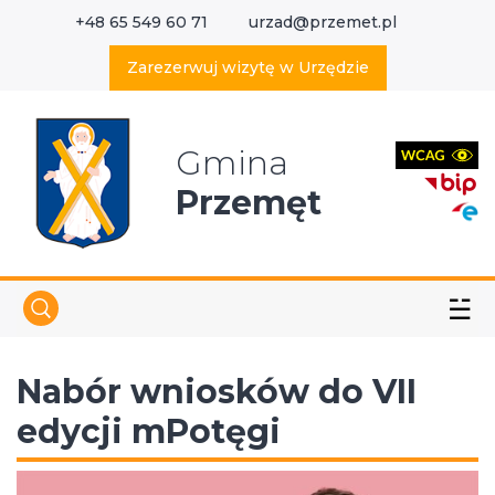
+48 65 549 60 71
urzad@przemet.pl
X
Wyszukaj w serwisie
Zarezerwuj wizytę w Urzędzie
Gmina
Przemęt
☱
Nabór wniosków do VII
edycji mPotęgi