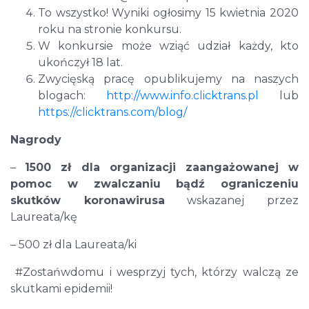
To wszystko! Wyniki ogłosimy 15 kwietnia 2020
roku na stronie konkursu.
W konkursie może wziąć udział każdy, kto
ukończył 18 lat.
Zwycięską pracę opublikujemy na naszych
blogach:
http://www.info.clicktrans.pl
lub
https://clicktrans.com/blog/
Nagrody
–
1500 zł dla organizacji zaangażowanej w
pomoc w zwalczaniu bądź ograniczeniu
skutków koronawirusa
wskazanej przez
Laureata/kę
– 500 zł dla Laureata/ki
#Zostańwdomu i wesprzyj tych, którzy walczą ze
skutkami epidemii!