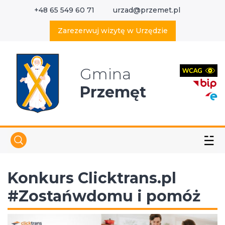
+48 65 549 60 71
urzad@przemet.pl
X
Wyszukaj w serwisie
Zarezerwuj wizytę w Urzędzie
Gmina
Przemęt
☱
Konkurs Clicktrans.pl
#Zostańwdomu i pomóż