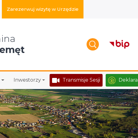
Zarezerwuj wizytę w Urzędzie
zukaj w serwisie
ina
zemęt
Inwestorzy
Transmisje Sesji
Deklara