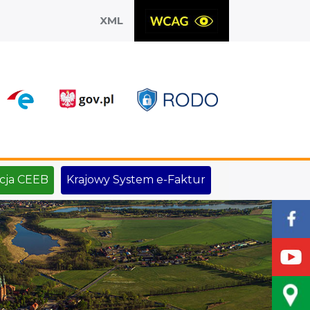
XML
X
cja CEEB
Krajowy System e-Faktur