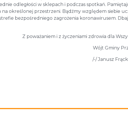
dnie odległości w sklepach i podczas spotkań. Pamięta
 na określonej przestrzeni. Bądźmy względem siebie ucz
 strefie bezpośredniego zagrożenia koronawirusem. Dba
Z poważaniem i z życzeniami zdrowia dla Wszy
Wójt Gminy Pr
/-/ Janusz Frąc