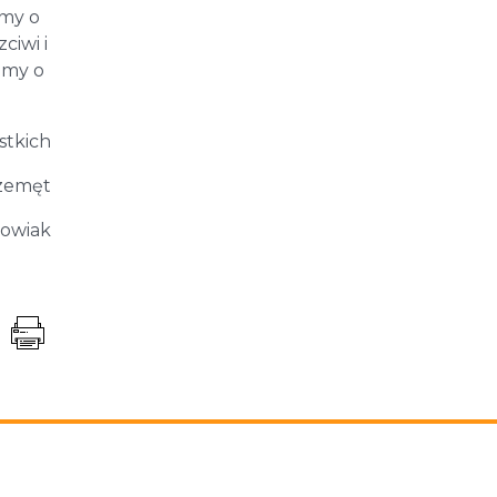
jmy o
ciwi i
jmy o
stkich
zemęt
kowiak