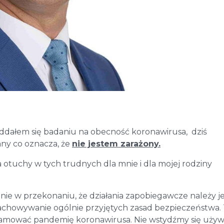
oddałem się badaniu na obecność koronawirusa, dziś
mny co oznacza, że
nie jestem zarażony.
 otuchy w tych trudnych dla mnie i dla mojej rodziny
mnie w przekonaniu, że działania zapobiegawcze należy j
 zachowywanie ogólnie przyjętych zasad bezpieczeństwa.
amować pandemię koronawirusa. Nie wstydźmy się uży