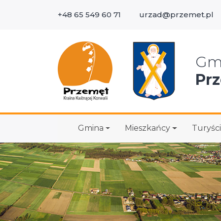
+48 65 549 60 71
urzad@przemet.pl
Wys
Gm
Pr
Gmina
Mieszkańcy
Turyści