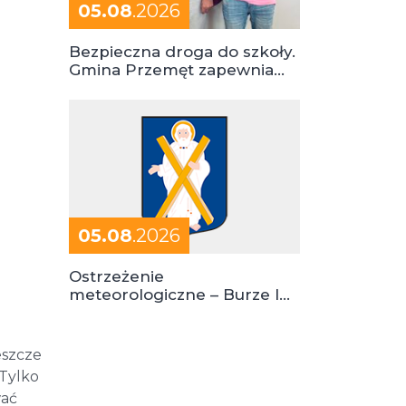
05.08
.2026
Bezpieczna droga do szkoły.
Gmina Przemęt zapewnia
dowóz do szkół i ośrodków
05.08
.2026
Ostrzeżenie
meteorologiczne – Burze I
stopień zagrożenia
eszcze
 Tylko
wać