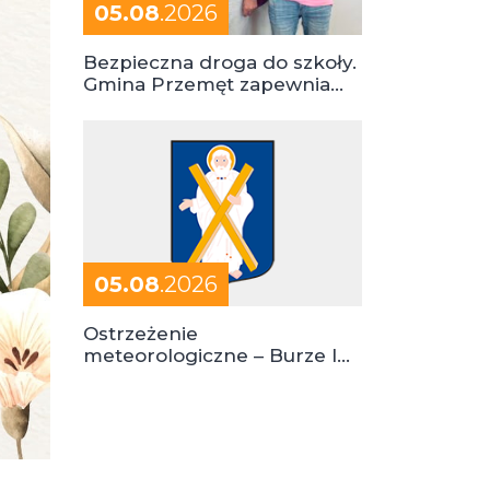
05.08
.2026
Bezpieczna droga do szkoły.
Gmina Przemęt zapewnia
dowóz do szkół i ośrodków
05.08
.2026
Ostrzeżenie
meteorologiczne – Burze I
stopień zagrożenia