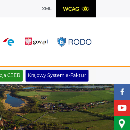
XML
X
cja CEEB
Krajowy System e-Faktur