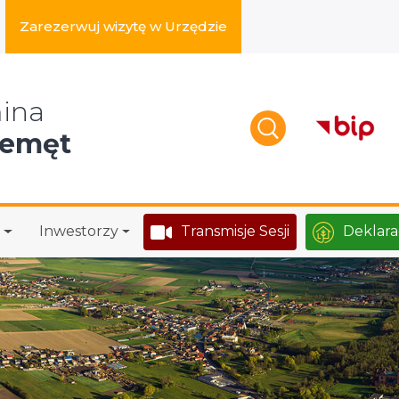
Zarezerwuj wizytę w Urzędzie
zukaj w serwisie
ina
zemęt
Inwestorzy
Transmisje Sesji
Deklara