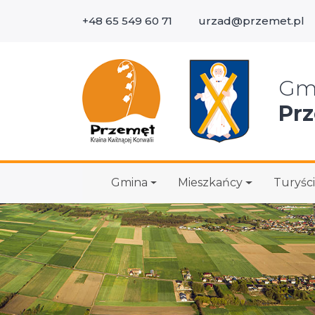
+48 65 549 60 71
urzad@przemet.pl
Wys
Gm
Pr
Gmina
Mieszkańcy
Turyści