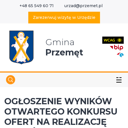
+48 65 549 60 71
urzad@przemet.pl
X
Wyszukaj w serwisie
Zarezerwuj wizytę w Urzędzie
Gmina
Przemęt
☱
OGŁOSZENIE WYNIKÓW
OTWARTEGO KONKURSU
OFERT NA REALIZACJĘ