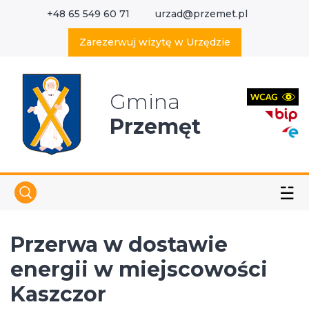
+48 65 549 60 71
urzad@przemet.pl
X
Wyszukaj w serwisie
Zarezerwuj wizytę w Urzędzie
Gmina
Przemęt
☱
Przerwa w dostawie
energii w miejscowości
Kaszczor