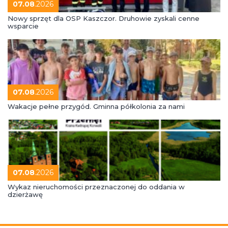
07.08
.2026
Nowy sprzęt dla OSP Kaszczor. Druhowie zyskali cenne
wsparcie
07.08
.2026
Wakacje pełne przygód. Gminna półkolonia za nami
07.08
.2026
Wykaz nieruchomości przeznaczonej do oddania w
dzierżawę