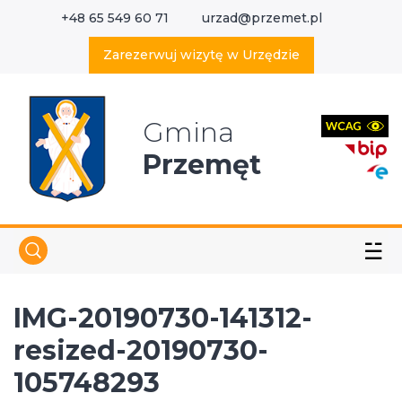
+48 65 549 60 71
urzad@przemet.pl
X
Wyszukaj w serwisie
Zarezerwuj wizytę w Urzędzie
Gmina
Przemęt
☱
IMG-20190730-141312-
resized-20190730-
105748293