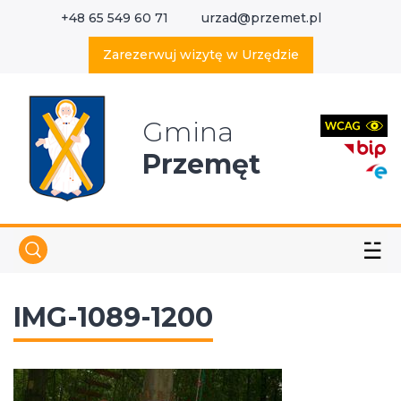
+48 65 549 60 71
urzad@przemet.pl
X
Wyszukaj w serwisie
Zarezerwuj wizytę w Urzędzie
Gmina
Przemęt
☱
IMG-1089-1200