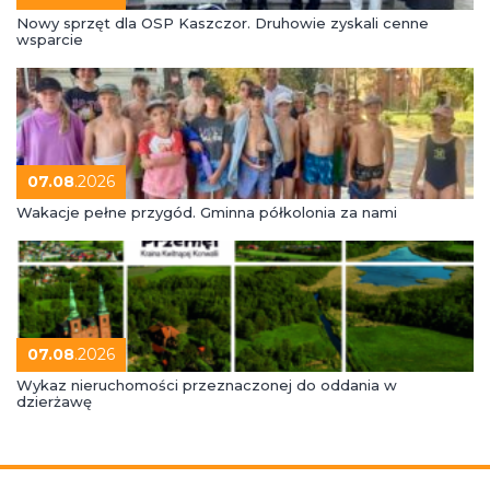
Nowy sprzęt dla OSP Kaszczor. Druhowie zyskali cenne
wsparcie
07.08
.2026
Wakacje pełne przygód. Gminna półkolonia za nami
07.08
.2026
Wykaz nieruchomości przeznaczonej do oddania w
dzierżawę