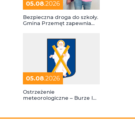
05.08
.2026
Bezpieczna droga do szkoły.
Gmina Przemęt zapewnia
dowóz do szkół i ośrodków
05.08
.2026
Ostrzeżenie
meteorologiczne – Burze I
stopień zagrożenia