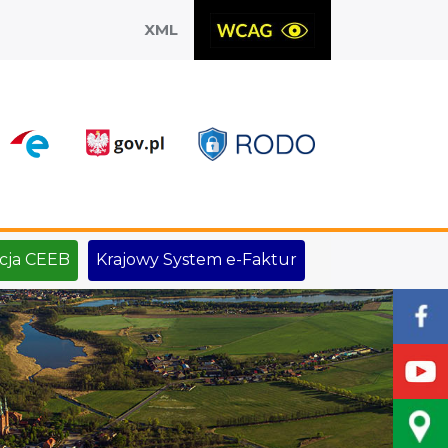
XML
X
cja CEEB
Krajowy System e-Faktur