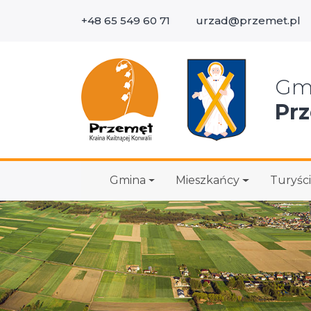
+48 65 549 60 71
urzad@przemet.pl
Wys
Gm
Pr
Gmina
Mieszkańcy
Turyści