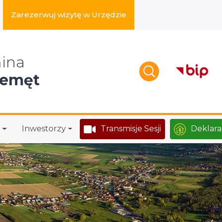
Zarezerwuj wizytę w Urzędzie
zukaj w serwisie
ina
zemęt
Inwestorzy
Transmisje Sesji
Deklara