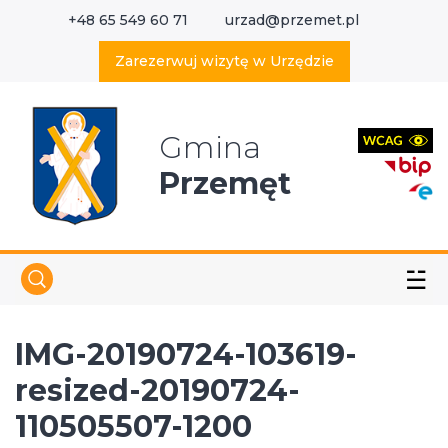
+48 65 549 60 71
urzad@przemet.pl
X
Wyszukaj w serwisie
Zarezerwuj wizytę w Urzędzie
Gmina
Przemęt
☱
IMG-20190724-103619-
resized-20190724-
110505507-1200