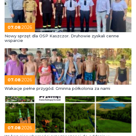
07.08
.2026
Nowy sprzęt dla OSP Kaszczor. Druhowie zyskali cenne
wsparcie
07.08
.2026
Wakacje pełne przygód. Gminna półkolonia za nami
07.08
.2026