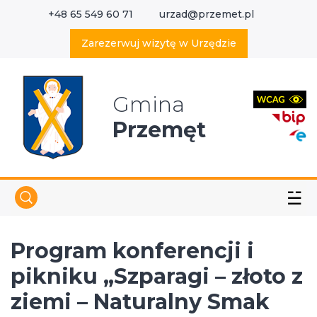
+48 65 549 60 71
urzad@przemet.pl
X
Wyszukaj w serwisie
Zarezerwuj wizytę w Urzędzie
Gmina
Przemęt
☱
Program konferencji i
pikniku „Szparagi – złoto z
ziemi – Naturalny Smak