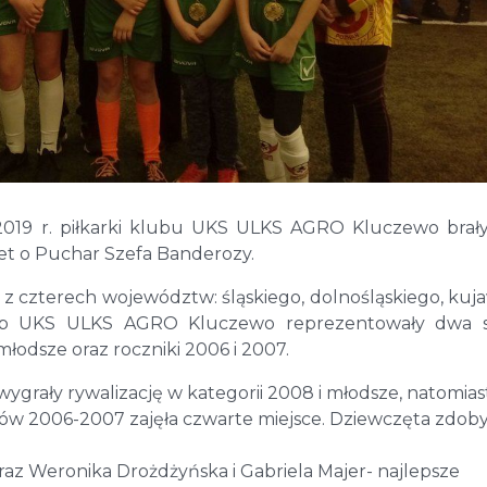
19 r. piłkarki klubu UKS ULKS AGRO Kluczewo brał
et o Puchar Szefa Banderozy.
z czterech województw: śląskiego, dolnośląskiego, kuj
Klub UKS ULKS AGRO Kluczewo reprezentowały dwa s
młodsze oraz roczniki 2006 i 2007.
rały rywalizację w kategorii 2008 i młodsze, natomias
ków 2006-2007 zajęła czwarte miejsce. Dziewczęta zdoby
oraz Weronika Drożdżyńska i Gabriela Majer- najlepsze