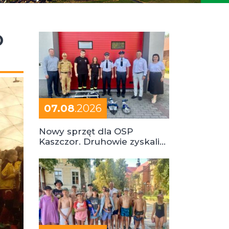
O
07.08
.2026
Nowy sprzęt dla OSP
Kaszczor. Druhowie zyskali
cenne wsparcie