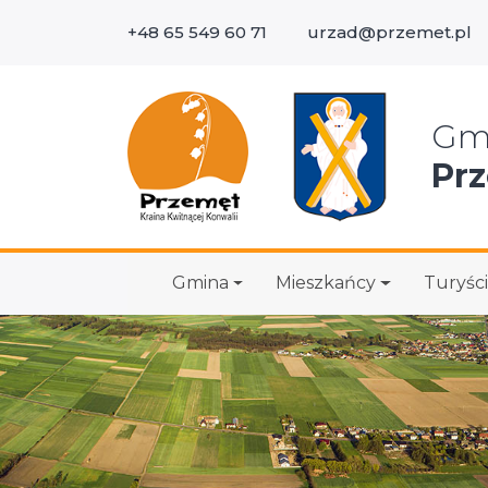
+48 65 549 60 71
urzad@przemet.pl
Wys
Gm
Pr
Gmina
Mieszkańcy
Turyści