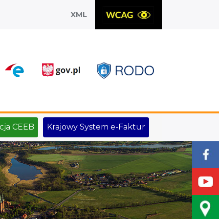
XML
X
cja CEEB
Krajowy System e-Faktur