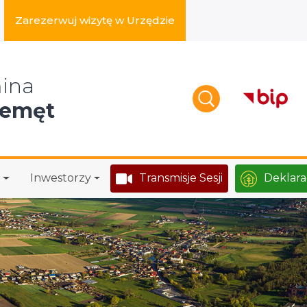
Zarezerwuj wizytę w Urzędzie
zukaj w serwisie
ina
zemęt
Inwestorzy
Transmisje Sesji
Deklara