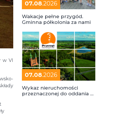
07.08
.2026
Wakacje pełne przygód.
Gminna półkolonia za nami
y w VI
07.08
.2026
awsko-
kłady
Wykaz nieruchomości
przeznaczonej do oddania w
dzierżawę
t
ły