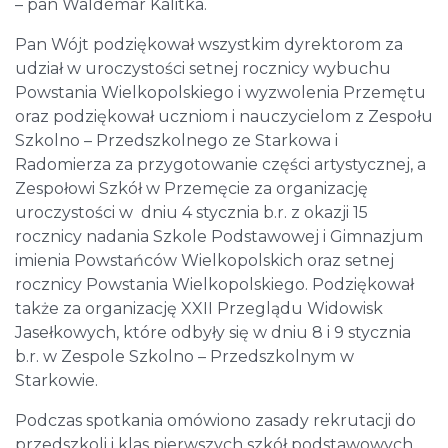
– pan Waldemar Kalitka.
Pan Wójt podziękował wszystkim dyrektorom za
udział w uroczystości setnej rocznicy wybuchu
Powstania Wielkopolskiego i wyzwolenia Przemętu
oraz podziękował uczniom i nauczycielom z Zespołu
Szkolno – Przedszkolnego ze Starkowa i
Radomierza za przygotowanie części artystycznej, a
Zespołowi Szkół w Przemęcie za organizację
uroczystości w dniu 4 stycznia b.r. z okazji 15
rocznicy nadania Szkole Podstawowej i Gimnazjum
imienia Powstańców Wielkopolskich oraz setnej
rocznicy Powstania Wielkopolskiego. Podziękował
także za organizację XXII Przeglądu Widowisk
Jasełkowych, które odbyły się w dniu 8 i 9 stycznia
b.r. w Zespole Szkolno – Przedszkolnym w
Starkowie.
Podczas spotkania omówiono zasady rekrutacji do
przedszkoli i klas pierwszych szkół podstawowych