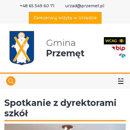
+48 65 549 60 71
urzad@przemet.pl
X
Wyszukaj w serwisie
Zarezerwuj wizytę w Urzędzie
Gmina
Przemęt
☱
Spotkanie z dyrektorami
szkół