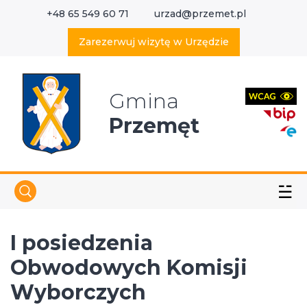
+48 65 549 60 71
urzad@przemet.pl
X
Wyszukaj w serwisie
Zarezerwuj wizytę w Urzędzie
Gmina
Przemęt
☱
I posiedzenia
Obwodowych Komisji
Wyborczych