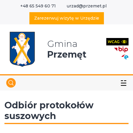
+48 65 549 60 71
urzad@przemet.pl
X
Wyszukaj w serwisie
Zarezerwuj wizytę w Urzędzie
Gmina
Przemęt
☱
Odbiór protokołów
suszowych