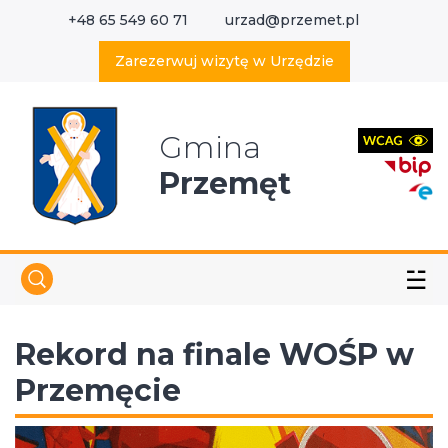
+48 65 549 60 71
urzad@przemet.pl
X
Wyszukaj w serwisie
Zarezerwuj wizytę w Urzędzie
Gmina
Przemęt
☱
Rekord na finale WOŚP w
Przemęcie