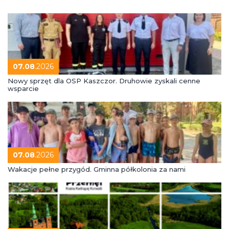
07.08
.2026
Nowy sprzęt dla OSP Kaszczor. Druhowie zyskali cenne
wsparcie
07.08
.2026
Wakacje pełne przygód. Gminna półkolonia za nami