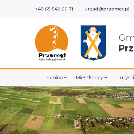
+48 65 549 60 71
urzad@przemet.pl
Wys
Gm
Pr
Gmina
Mieszkańcy
Turyści