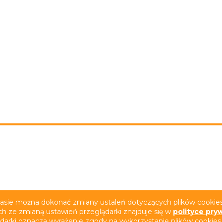
rywatności
Deklaracja dostępności
Film z tłumacze
zasie można dokonać zmiany ustaleń dotyczących plików cookies.
ch ze zmianą ustawień przeglądarki znajduje się w
polityce pry
ądarki oznacza wyrażenie zgody na wykorzystanie plików cookies