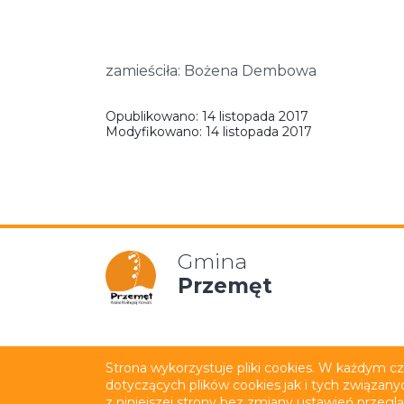
zamieściła: Bożena Dembowa
Opublikowano:
14 listopada 2017
Modyfikowano:
14 listopada 2017
Gmina
Przemęt
Mapa strony
Polityka p
Strona wykorzystuje pliki cookies. W każdym c
dotyczących plików cookies jak i tych związany
Wykonanie:
netkoncept.com
z niniejszej strony bez zmiany ustawień przegl