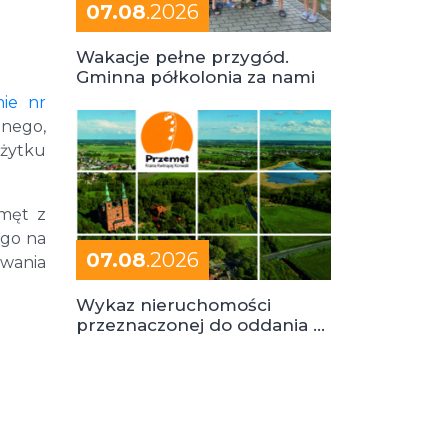
07.08
.2026
Wakacje pełne przygód.
Gminna półkolonia za nami
nie nr
nego,
ożytku
emęt z
ego na
07.08
.2026
rwania
Wykaz nieruchomości
przeznaczonej do oddania w
dzierżawę