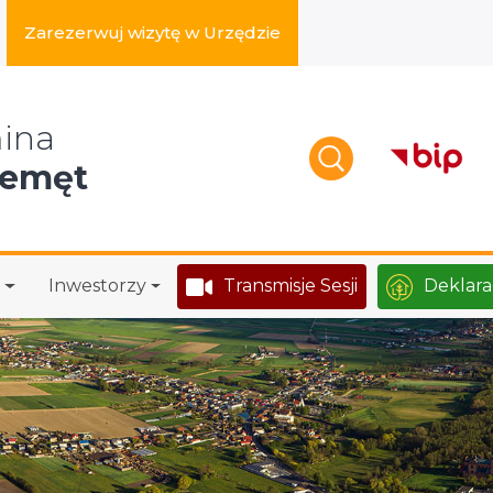
Zarezerwuj wizytę w Urzędzie
zukaj w serwisie
ina
zemęt
Inwestorzy
Transmisje Sesji
Deklara