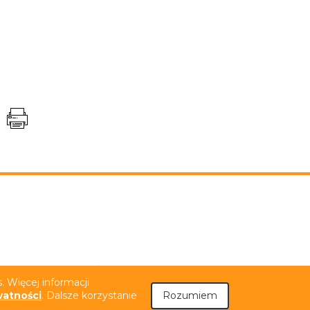
niem PJM
Tekst łatwy do czytania (ETR)
 Więcej informacji
watności
. Dalsze korzystanie
Rozumiem
.