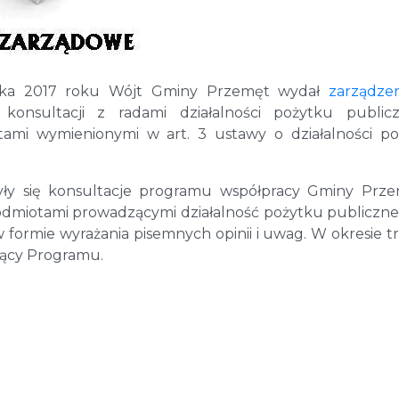
nika 2017 roku Wójt Gminy Przemęt wydał
zarządze
onsultacji z radami działalności pożytku publicz
tami wymienionymi w art. 3 ustawy o działalności p
dbyły się konsultacje programu współpracy Gminy Prz
odmiotami prowadzącymi działalność pożytku publiczn
 formie wyrażania pisemnych opinii i uwag. W okresie t
zący Programu.