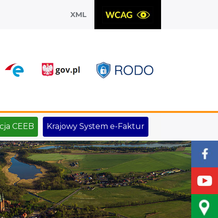
XML
X
cja CEEB
Krajowy System e-Faktur