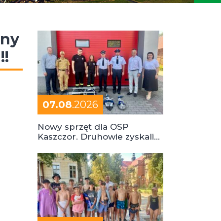
iny
!!
07.08
.2026
Nowy sprzęt dla OSP
Kaszczor. Druhowie zyskali
cenne wsparcie