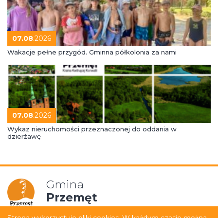
07.08
.2026
Wakacje pełne przygód. Gminna półkolonia za nami
07.08
.2026
Wykaz nieruchomości przeznaczonej do oddania w
dzierżawę
Gmina
Przemęt