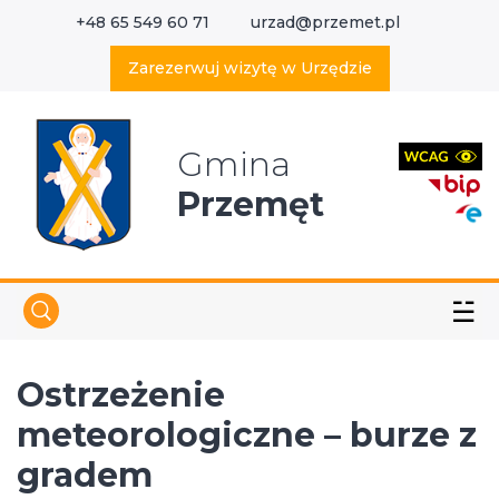
+48 65 549 60 71
urzad@przemet.pl
X
Wyszukaj w serwisie
Zarezerwuj wizytę w Urzędzie
Gmina
Przemęt
☱
Ostrzeżenie
meteorologiczne – burze z
gradem