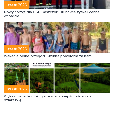
07.08
.2026
Nowy sprzęt dla OSP Kaszczor. Druhowie zyskali cenne
wsparcie
07.08
.2026
Wakacje pełne przygód. Gminna półkolonia za nami
07.08
.2026
Wykaz nieruchomości przeznaczonej do oddania w
dzierżawę