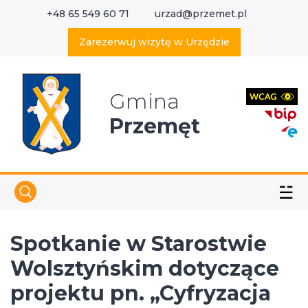
+48 65 549 60 71
urzad@przemet.pl
X
Wyszukaj w serwisie
Zarezerwuj wizytę w Urzędzie
Gmina
Przemęt
☱
Spotkanie w Starostwie
Wolsztyńskim dotyczące
projektu pn. „Cyfryzacja