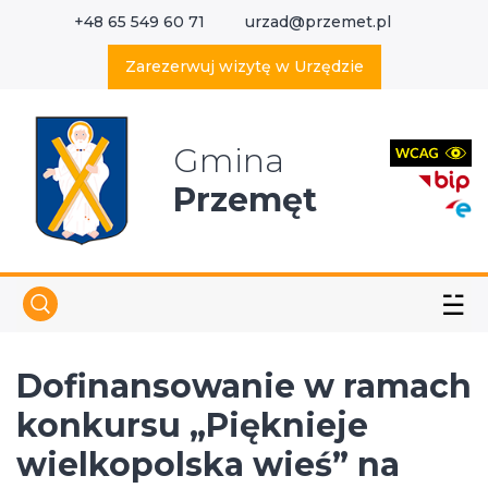
+48 65 549 60 71
urzad@przemet.pl
X
Wyszukaj w serwisie
Zarezerwuj wizytę w Urzędzie
Gmina
Przemęt
☱
Dofinansowanie w ramach
konkursu „Pięknieje
wielkopolska wieś” na