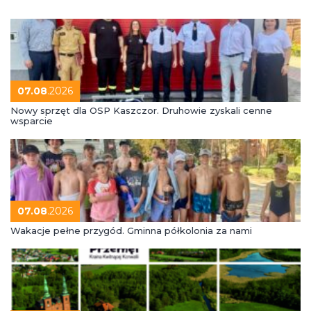
07.08
.2026
Nowy sprzęt dla OSP Kaszczor. Druhowie zyskali cenne
wsparcie
07.08
.2026
Wakacje pełne przygód. Gminna półkolonia za nami