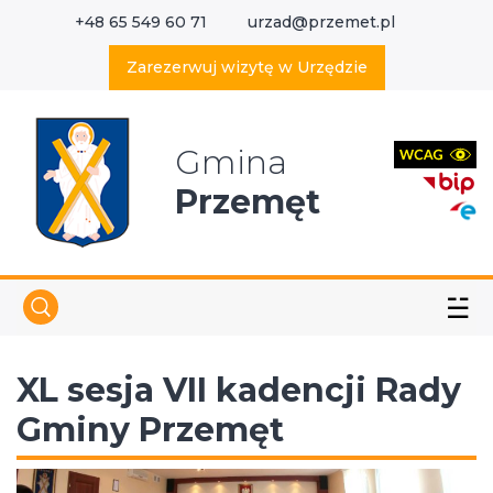
+48 65 549 60 71
urzad@przemet.pl
X
Wyszukaj w serwisie
Zarezerwuj wizytę w Urzędzie
Gmina
Przemęt
☱
XL sesja VII kadencji Rady
Gminy Przemęt