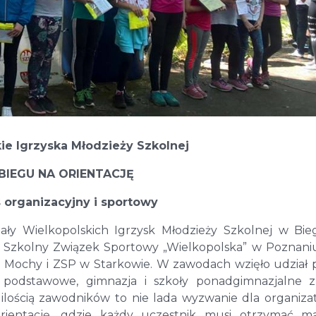
ie Igrzyska Młodzieży Szkolnej
BIEGU NA ORIENTACJĘ
 organizacyjny i sportowy
nały Wielkopolskich Igrzysk Młodzieży Szkolnej w Bi
 Szkolny Związek Sportowy „Wielkopolska” w Poznani
 Mochy i ZSP w Starkowie. W zawodach wzięło udział
podstawowe, gimnazja i szkoły ponadgimnazjalne z
 ilością zawodników to nie lada wyzwanie dla organiza
rientację, gdzie każdy uczestnik musi otrzymać m