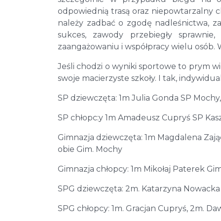
odpowiednią trasą oraz niepowtarzalny 
należy zadbać o zgodę nadleśnictwa, za
sukces, zawody przebiegły sprawnie, 
zaangażowaniu i współpracy wielu osób. 
Jeśli chodzi o wyniki sportowe to prym
swoje macierzyste szkoły. I tak, indywidual
SP dziewczęta: 1m Julia Gonda SP Mochy
SP chłopc:y 1m Amadeusz Cupryś SP Kas
Gimnazja dziewczęta: 1m Magdalena Zając
obie Gim. Mochy
Gimnazja chłopcy: 1m Mikołaj Paterek Gi
SPG dziewczęta: 2m. Katarzyna Nowacka
SPG chłopcy: 1m. Gracjan Cupryś, 2m. Da