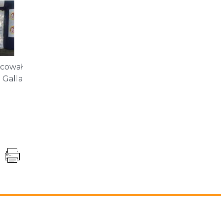
cował
 Galla