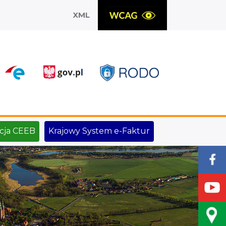
XML
X
cja CEEB
Krajowy System e-Faktur