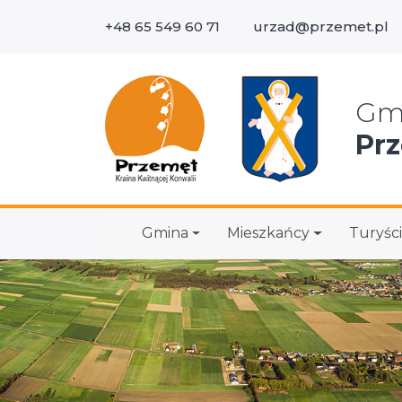
+48 65 549 60 71
urzad@przemet.pl
Wys
Gm
Pr
Gmina
Mieszkańcy
Turyści