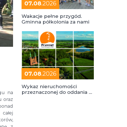
07.08
.2026
Wakacje pełne przygód.
Gminna półkolonia za nami
07.08
.2026
Wykaz nieruchomości
przeznaczonej do oddania w
egu na
dzierżawę
u oraz
 ponad
 całej
torów,
apę z