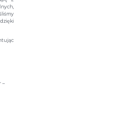
lnych,
śliśmy
dzięki
ntując
r –