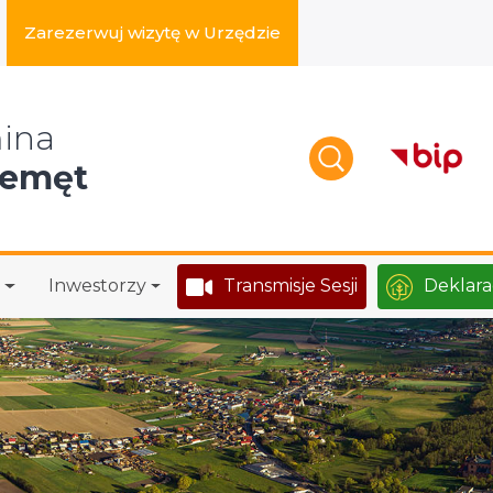
Zarezerwuj wizytę w Urzędzie
zukaj w serwisie
ina
zemęt
Inwestorzy
Transmisje Sesji
Deklara