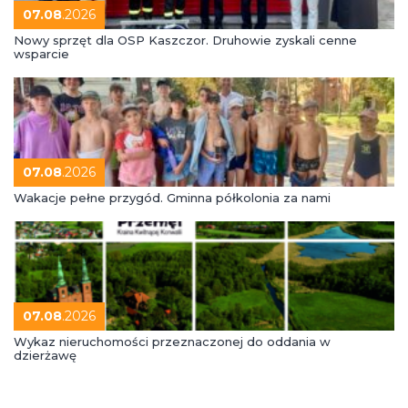
07.08
.2026
Nowy sprzęt dla OSP Kaszczor. Druhowie zyskali cenne
wsparcie
07.08
.2026
Wakacje pełne przygód. Gminna półkolonia za nami
07.08
.2026
Wykaz nieruchomości przeznaczonej do oddania w
dzierżawę