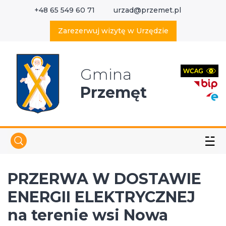
+48 65 549 60 71
urzad@przemet.pl
X
Wyszukaj w serwisie
Zarezerwuj wizytę w Urzędzie
Gmina
Przemęt
☱
PRZERWA W DOSTAWIE
ENERGII ELEKTRYCZNEJ
na terenie wsi Nowa