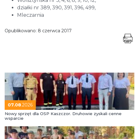
Wolsztyńska nr 3, 4, 6, 8, 9, 10, 12,
działki nr 389, 390, 391, 396, 499,
Mleczarnia
Opublikowano:
8 czerwca 2017
07.08
.2026
Nowy sprzęt dla OSP Kaszczor. Druhowie zyskali cenne
wsparcie