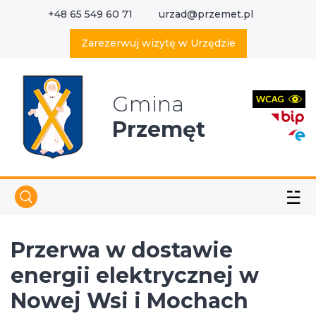
+48 65 549 60 71
urzad@przemet.pl
X
Wyszukaj w serwisie
Zarezerwuj wizytę w Urzędzie
Gmina
Przemęt
☱
Przerwa w dostawie
energii elektrycznej w
Nowej Wsi i Mochach