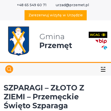
+48 65 549 60 71
urzad@przemet.pl
X
Wyszukaj w serwisie
Zarezerwuj wizytę w Urzędzie
Gmina
Przemęt
☱
SZPARAGI – ZŁOTO Z
ZIEMI – Przemęckie
Święto Szparaga