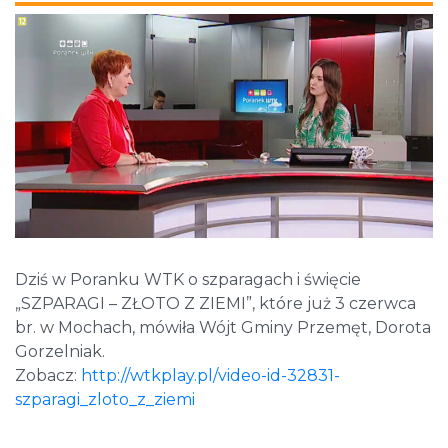
Dziś w Poranku WTK o szparagach i święcie
„SZPARAGI – ZŁOTO Z ZIEMI”, które już 3 czerwca
br. w Mochach, mówiła Wójt Gminy Przemęt, Dorota
Gorzelniak.
Zobacz:
http://wtkplay.pl/video-id-32831-
szparagi_zloto_z_ziemi