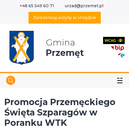
+48 65 549 60 71
urzad@przemet.pl
X
Wyszukaj w serwisie
Zarezerwuj wizytę w Urzędzie
Gmina
Przemęt
☱
Promocja Przemęckiego
Święta Szparagów w
Poranku WTK