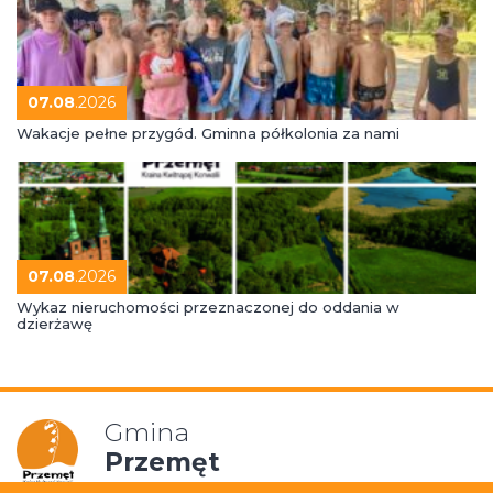
07.08
.2026
Wakacje pełne przygód. Gminna półkolonia za nami
07.08
.2026
Wykaz nieruchomości przeznaczonej do oddania w
dzierżawę
Gmina
Przemęt