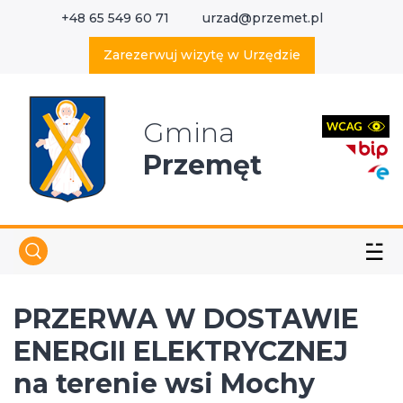
+48 65 549 60 71
urzad@przemet.pl
X
Wyszukaj w serwisie
Zarezerwuj wizytę w Urzędzie
Gmina
Przemęt
☱
PRZERWA W DOSTAWIE
ENERGII ELEKTRYCZNEJ
na terenie wsi Mochy