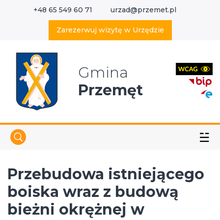
+48 65 549 60 71
urzad@przemet.pl
X
Wyszukaj w serwisie
Zarezerwuj wizytę w Urzędzie
Gmina
Przemęt
☱
Przebudowa istniejącego
boiska wraz z budową
bieżni okrężnej w