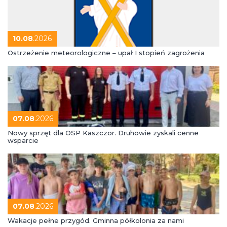
10.08
.2026
Ostrzeżenie meteorologiczne – upał I stopień zagrożenia
07.08
.2026
Nowy sprzęt dla OSP Kaszczor. Druhowie zyskali cenne
wsparcie
07.08
.2026
Wakacje pełne przygód. Gminna półkolonia za nami