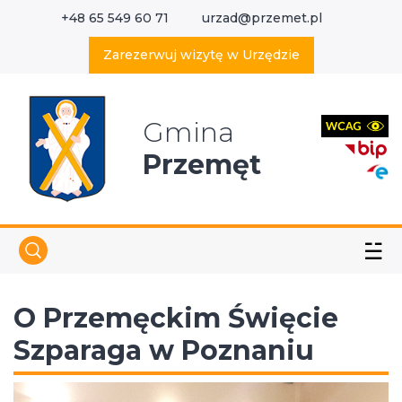
+48 65 549 60 71
urzad@przemet.pl
X
Wyszukaj w serwisie
Zarezerwuj wizytę w Urzędzie
Gmina
Przemęt
☱
O Przemęckim Święcie
Szparaga w Poznaniu