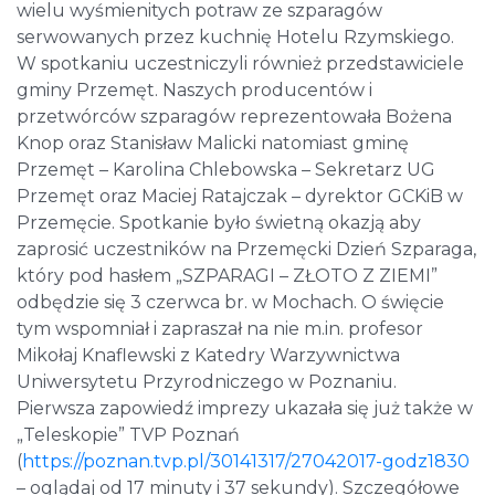
wielu wyśmienitych potraw ze szparagów
serwowanych przez kuchnię Hotelu Rzymskiego.
W spotkaniu uczestniczyli również przedstawiciele
gminy Przemęt. Naszych producentów i
przetwórców szparagów reprezentowała Bożena
Knop oraz Stanisław Malicki natomiast gminę
Przemęt – Karolina Chlebowska – Sekretarz UG
Przemęt oraz Maciej Ratajczak – dyrektor GCKiB w
Przemęcie. Spotkanie było świetną okazją aby
zaprosić uczestników na Przemęcki Dzień Szparaga,
który pod hasłem „SZPARAGI – ZŁOTO Z ZIEMI”
odbędzie się 3 czerwca br. w Mochach. O święcie
tym wspomniał i zapraszał na nie m.in. profesor
Mikołaj Knaflewski z Katedry Warzywnictwa
Uniwersytetu Przyrodniczego w Poznaniu.
Pierwsza zapowiedź imprezy ukazała się już także w
„Teleskopie” TVP Poznań
(
https://poznan.tvp.pl/30141317/27042017-godz1830
– oglądaj od 17 minuty i 37 sekundy). Szczegółowe