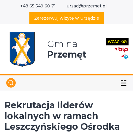
+48 65 549 60 71
urzad@przemet.pl
X
Wyszukaj w serwisie
Zarezerwuj wizytę w Urzędzie
Gmina
Przemęt
☱
Rekrutacja liderów
lokalnych w ramach
Leszczyńskiego Ośrodka