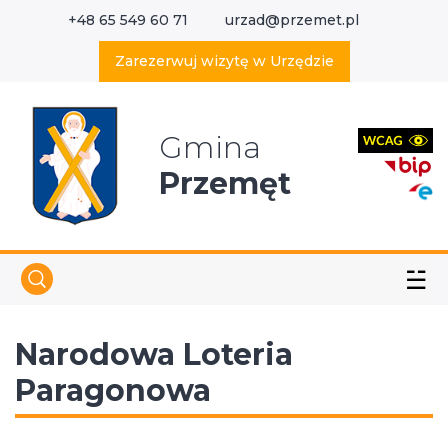
+48 65 549 60 71
urzad@przemet.pl
X
Wyszukaj w serwisie
Zarezerwuj wizytę w Urzędzie
Gmina
Przemęt
☱
Narodowa Loteria
Paragonowa