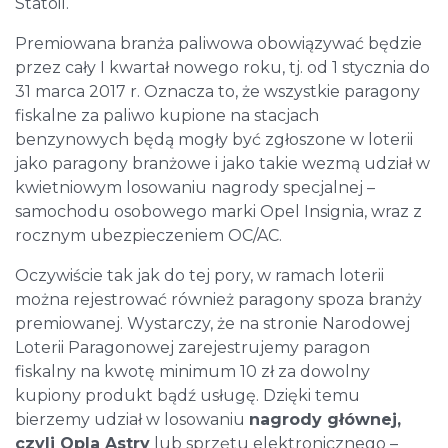
Statoil.
Premiowana branża paliwowa obowiązywać będzie
przez cały I kwartał nowego roku, tj. od 1 stycznia do
31 marca 2017 r. Oznacza to, że wszystkie paragony
fiskalne za paliwo kupione na stacjach
benzynowych będą mogły być zgłoszone w loterii
jako paragony branżowe i jako takie wezmą udział w
kwietniowym losowaniu nagrody specjalnej –
samochodu osobowego marki Opel Insignia, wraz z
rocznym ubezpieczeniem OC/AC.
Oczywiście tak jak do tej pory, w ramach loterii
można rejestrować również paragony spoza branży
premiowanej. Wystarczy, że na stronie Narodowej
Loterii Paragonowej zarejestrujemy paragon
fiskalny na kwotę minimum 10 zł za dowolny
kupiony produkt bądź usługę. Dzięki temu
bierzemy udział w losowaniu
nagrody głównej,
czyli Opla Astry
lub sprzętu elektronicznego –