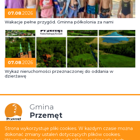
07.08
.2026
Wakacje pełne przygód. Gminna półkolonia za nami
07.08
.2026
Wykaz nieruchomości przeznaczonej do oddania w
dzierżawę
Gmina
Przemęt
Strona wykorzystuje pliki cookies. W każdym czasie można
dokonać zmiany ustaleń dotyczących plików cookies.
Mapa strony
Polityka prywatności