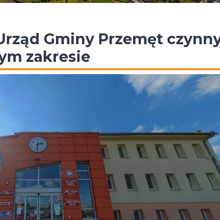
 Urząd Gminy Przemęt czynn
ym zakresie