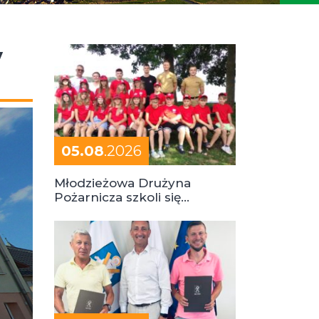
y
05.08
.2026
Młodzieżowa Drużyna
Pożarnicza szkoli się
podczas obozu