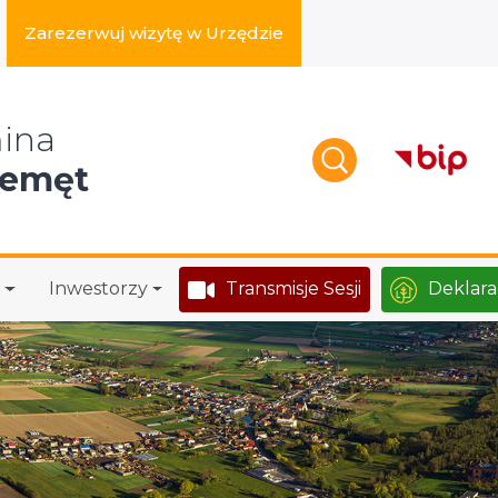
Zarezerwuj wizytę w Urzędzie
zukaj w serwisie
ina
zemęt
Inwestorzy
Transmisje Sesji
Deklara