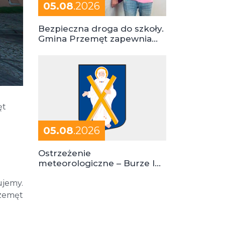
05.08
.2026
Bezpieczna droga do szkoły.
Gmina Przemęt zapewnia
dowóz do szkół i ośrodków
ęt
05.08
.2026
Ostrzeżenie
meteorologiczne – Burze I
stopień zagrożenia
ujemy.
zemęt