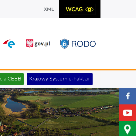
XML
X
cja CEEB
Krajowy System e-Faktur