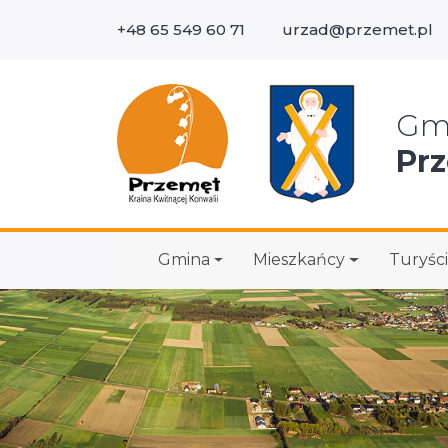
+48 65 549 60 71
urzad@przemet.pl
Wys
Gm
Pr
Gmina
Mieszkańcy
Turyści